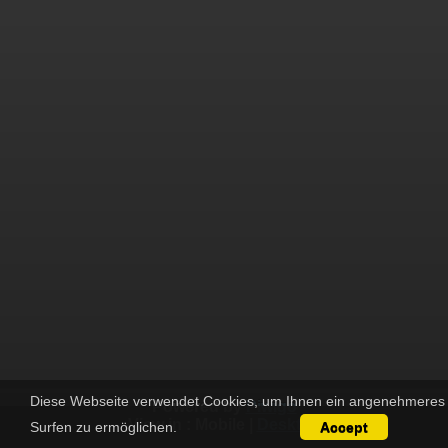
Diese Webseite verwendet Cookies, um Ihnen ein angenehmeres
Powered by
Piwigo
View in :
Mobile
|
Desktop
Surfen zu ermöglichen.
Accept