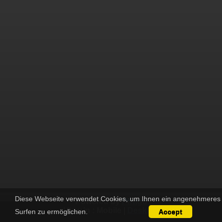
Diese Webseite verwendet Cookies, um Ihnen ein angenehmeres
Powered by
Piwigo
View in :
Mobile
|
Desktop
Surfen zu ermöglichen.
Accept