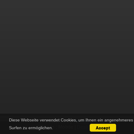
Diese Webseite verwendet Cookies, um Ihnen ein angenehmeres
Powered by
Piwigo
View in :
Mobile
|
Desktop
Surfen zu ermöglichen.
Accept