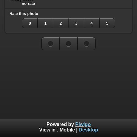
no rate
Rate this photo
0
1
2
3
4
5
Powered by
Piwigo
View in :
Mobile
|
Desktop