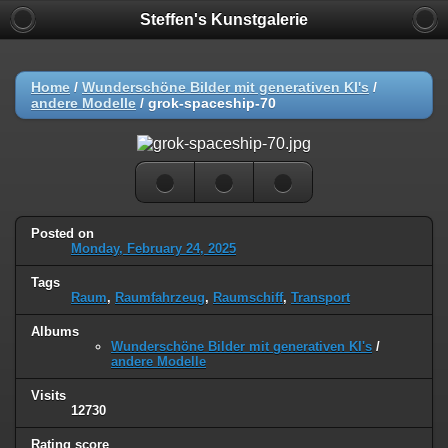
Steffen's Kunstgalerie
Home
/
Wunderschöne Bilder mit generativen KI's
/
andere Modelle
/
grok-spaceship-70
Posted on
Monday, February 24, 2025
Tags
Raum
,
Raumfahrzeug
,
Raumschiff
,
Transport
Albums
Wunderschöne Bilder mit generativen KI's
/
andere Modelle
Visits
12730
Rating score