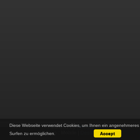
Diese Webseite verwendet Cookies, um Ihnen ein angenehmeres
Powered by
Piwigo
View in :
Mobile
|
Desktop
Surfen zu ermöglichen.
Accept