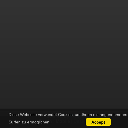
Diese Webseite verwendet Cookies, um Ihnen ein angenehmeres
Powered by
Piwigo
View in :
Mobile
|
Desktop
Surfen zu ermöglichen.
Accept